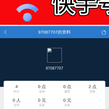
97087707的资料
97087707
4
0 点
0 点
2 点
积分
金钱
威望
贡献
0 人
0 元
0 元
宣传
买家
卖家