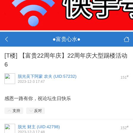
●富贵心水●
[T楼]
【富贵22周年庆】22周年庆大型踢楼活动
6
脱光吴下阿蒙 农夫 (
UID:57232
)
#
151
2023-12-3 17:47
感恩一路有你，祝论坛生日快乐
支持
反对
脱光 财主 (
UID:42798
)
#
152
2023-12-3 17:48