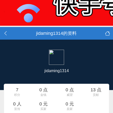
jidaming1314的资料
jidaming1314
7
0 点
0 点
13 点
积分
金钱
威望
贡献
0 人
0 元
0 元
宣传
买家
卖家