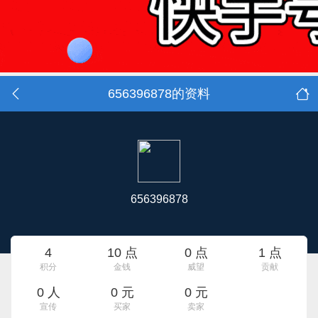
656396878的资料
656396878
4
10 点
0 点
1 点
积分
金钱
威望
贡献
0 人
0 元
0 元
宣传
买家
卖家