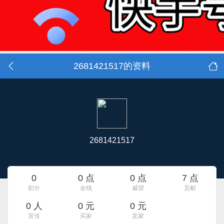
2681421517的资料
2681421517
0
0 点
0 点
7 点
积分
金钱
威望
贡献
0 人
0 元
0 元
宣传
买家
卖家