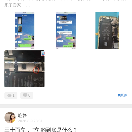
系了卖家， ...
1
0
#原创
崆静
2026-8-9 23:31
三十而立， “立’的到底是什么？