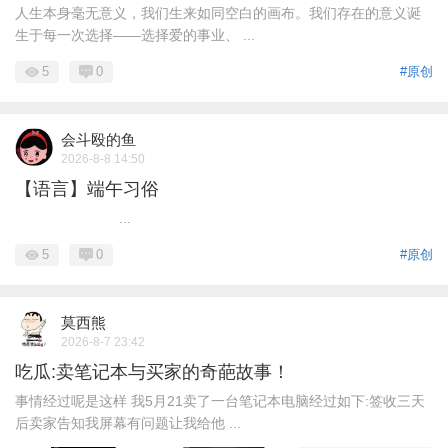
人生本身毫无意义，我们生来如同空白的画布。我们存在的意义诞
生于每一次选择——选择爱的事业、 ...
5
0
#原创
会斗殴的鱼
2026-8-8 14:50
【语言】端午习俗
...
5
0
#原创
莫西熊
2026-8-7 23:42
吃瓜:卖笔记本与买家的奇葩故事！
事情经过呢是这样 我5月21卖了一台笔记本电脑经过如下:签收三天
后卖家告知我屏幕有问题让我给他 ...