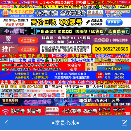
●富贵心水●