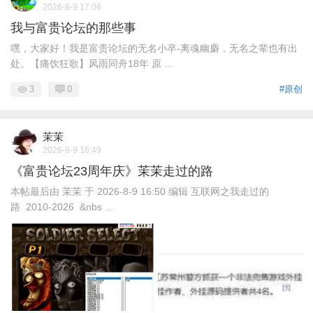
2026-8-9 17:06
我与富贵论坛的那些事
嘿，大家好！我是富贵论坛的无名小卒-离魂幽麝，无名之辈也有出
处。【痛饮狂歌】风雨同舟18年 原 ...
3
0
#原创
茉茉
2026-8-9 16:49
《富贵论坛23周年庆》茉茉走过的路
本帖最后由 茉茉 于 2026-8-9 16:50 编辑 互联网之我走过的
路 2010-2026 &nbs ...