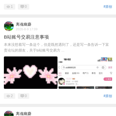
1
0
#原创
离魂幽麝
2026-8-9 17:09
B站账号交易注意事项
本来没想着写一条这个，但是既然遇到了，还是写一条告诉一下富
贵论坛的朋友，关于b站账号交易方 ...
2
0
#原创
离魂幽麝