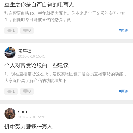
重生之你是自产自销的电商人
甜言蜜语红哄sb。半年就提大五七。你本来是个干文员的实习小女
生，但随时都可能被替代的恐慌，微 ...
1
0
#原创
老年狂
2026-8-10 15:45
个人对富贵论坛的一些建议
1、现在直播带货这么火，建议实物区也开通会员直播带货的功能，
大家近距离了解产品的功能增加下 ...
1
0
#原创
smile
2026-8-10 15:20
拼命努力赚钱---穷人