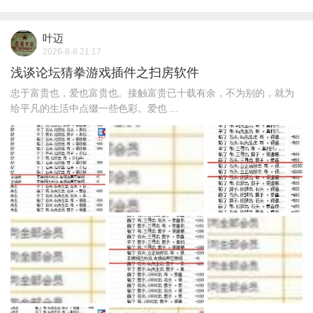
叶迈
2026-8-8 21:17
浅谈论坛猜拳游戏插件之扫房软件
忠于富贵也，爱也富贵也。接触富贵已十载有余，不为别的，就为
给平凡的生活中点缀一些色彩。爱也 ...