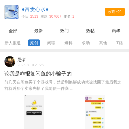
●富贵心水●
收藏
+21
今日:
2513
主题:
307667
排名:
1
全部
最新
热门
热帖
精华
新人报道
原创
闲聊
爆料
求助
其他
T楼
愚者
2026-8-10 21:26
论我是咋报复闲鱼的小骗子的
前几天在闲鱼买了个游戏号，然后刚换绑成功就被找回了然后我之
前就叫那个卖家先拍了我随便一件商 ...