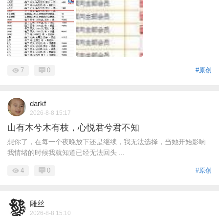
7
0
#原创
darkf
2026-8-8 15:17
山有木兮木有枝，心悦君兮君不知
想你了，在每一个夜晚放下还是继续，我无法选择，当她开始影响
我情绪的时候我就知道已经无法回头 ...
4
0
#原创
雕丝
2026-8-8 15:10