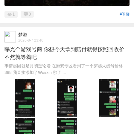
1
0
#闲聊
梦游
2026-8-7 23:46
曝光个游戏号商 你想今天拿到赔付就得按照回收价
不然就等着吧
事情起因就是月初逛论坛 在游戏专区看到了一个穿越火线号价格
388 我直接添加了Wei/xin 秒了 ...