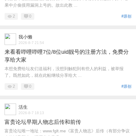
果中介偷摸用漏洞上号的。故出此教 ...
2
0
#原创
我小懒
2026-8-7 21:54
来看看哔哩哔哩7位/8位uid靓号的注册方法，免费分
享给大家
本想免费给坛友们送福利，没想到触犯到有些人的利益，被举报
了。既然如此，就在此帖继续分享给大 ...
2
0
#原创
活生
2026-8-7 18:13
富贵论坛早期人物志后传和前传
富贵论坛唯一地址：www.fglt.me《富贵人物志》后传（有部分争议