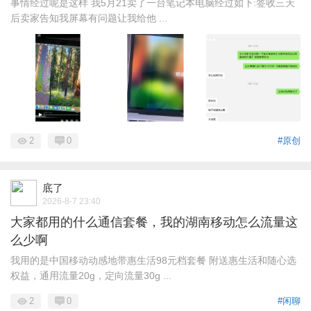
事情经过呢是这样 我5月21卖了一台笔记本电脑经过如下:签收三天
后卖家告知我屏幕有问题让我给他 ...
2
0
#原创
底了
2026-8-7 23:40
大家都用的什么通信套餐，我的湖南移动怎么流量这
么少啊
我用的是中国移动动感地带惠生活98元档套餐 附送惠生活和随心选
权益，通用流量20g，定向流量30g ...
2
0
#闲聊