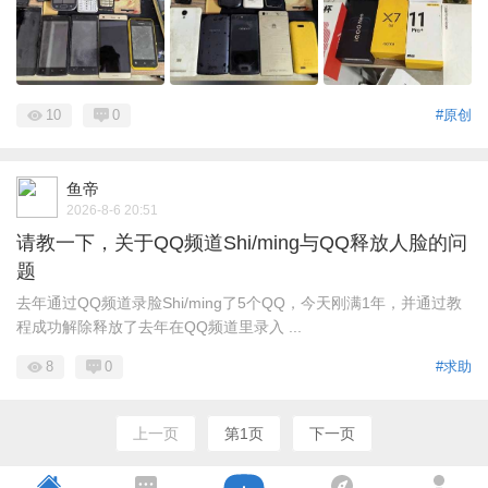
10
0
#原创
鱼帝
2026-8-6 20:51
请教一下，关于QQ频道Shi/ming与QQ释放人脸的问
题
去年通过QQ频道录脸Shi/ming了5个QQ，今天刚满1年，并通过教
程成功解除释放了去年在QQ频道里录入 ...
8
0
#求助
上一页
第1页
下一页