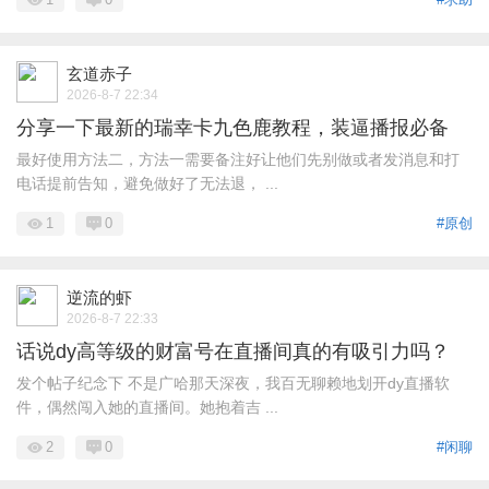
玄道赤子
2026-8-7 22:34
分享一下最新的瑞幸卡九色鹿教程，装逼播报必备
最好使用方法二，方法一需要备注好让他们先别做或者发消息和打
电话提前告知，避免做好了无法退， ...
1
0
#原创
逆流的虾
2026-8-7 22:33
话说dy高等级的财富号在直播间真的有吸引力吗？
发个帖子纪念下 不是广哈那天深夜，我百无聊赖地划开dy直播软
件，偶然闯入她的直播间。她抱着吉 ...
2
0
#闲聊