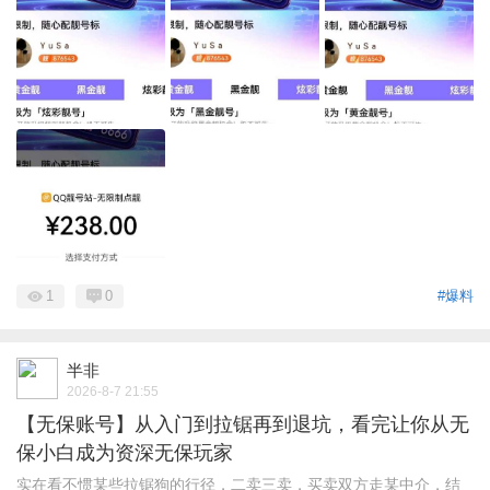
1
0
#爆料
半非
2026-8-7 21:55
【无保账号】从入门到拉锯再到退坑，看完让你从无
保小白成为资深无保玩家
实在看不惯某些拉锯狗的行径，二卖三卖，买卖双方走某中介，结