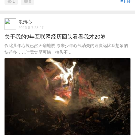
1
0
#闲聊
浪清心
2026-8-7 23:47
关于我的9年互联网经历回头看看我才20岁
仅此几年心境已然天翻地覆 原来少年心气消失的速度远比我想象的
快得多，儿时竟觉星可摘，抬头不 ...