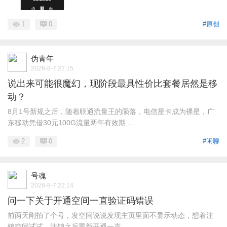
1
0
#原创
伪青年
2026-8-7 22:15
说出来可能很魔幻，现阶段最具性价比套餐居然是移
动？
8月1号新规之后，随着联通流量王的陨落，电信星卡成为裸星，广
东移动凭借30元100G流量两年有效期 ...
2
0
#闲聊
号魂
2026-8-7 22:14
问一下关于开通空间一直验证码错误
前两天刚拍了个号，发空间说说发现主页里面不显示动态，想着注
销空间试试，注销之后重新开通一直 ...