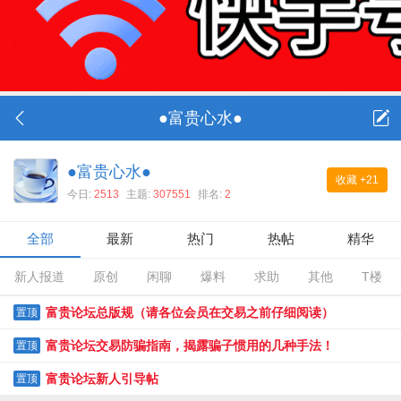
●富贵心水●
●富贵心水●
收藏
+21
今日:
2513
主题:
307551
排名:
2
全部
最新
热门
热帖
精华
新人报道
原创
闲聊
爆料
求助
其他
T楼
富贵论坛总版规（请各位会员在交易之前仔细阅读）
置顶
2021.2.13修正版
富贵论坛交易防骗指南，揭露骗子惯用的几种手法！
置顶
富贵论坛新人引导帖
置顶