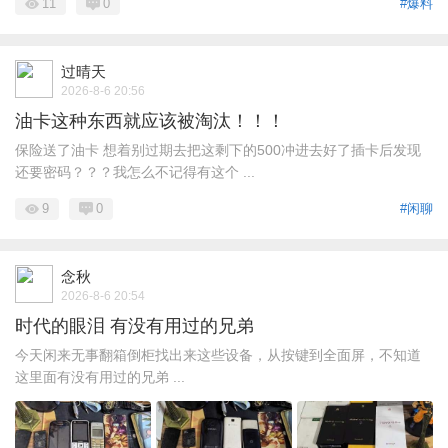
11
0
#爆料
过晴天
2026-8-6 20:56
油卡这种东西就应该被淘汰！！！
保险送了油卡 想着别过期去把这剩下的500冲进去好了插卡后发现
还要密码？？？我怎么不记得有这个 ...
9
0
#闲聊
念秋
2026-8-6 20:54
时代的眼泪 有没有用过的兄弟
今天闲来无事翻箱倒柜找出来这些设备，从按键到全面屏，不知道
这里面有没有用过的兄弟 ...