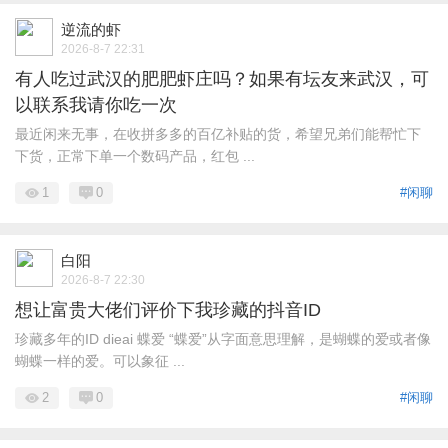
逆流的虾
2026-8-7 22:31
有人吃过武汉的肥肥虾庄吗？如果有坛友来武汉，可
以联系我请你吃一次
最近闲来无事，在收拼多多的百亿补贴的货，希望兄弟们能帮忙下
下货，正常下单一个数码产品，红包 ...
1
0
#闲聊
白阳
2026-8-7 22:30
想让富贵大佬们评价下我珍藏的抖音ID
珍藏多年的ID dieai 蝶爱 “蝶爱”从字面意思理解，是蝴蝶的爱或者像
蝴蝶一样的爱。可以象征 ...
2
0
#闲聊